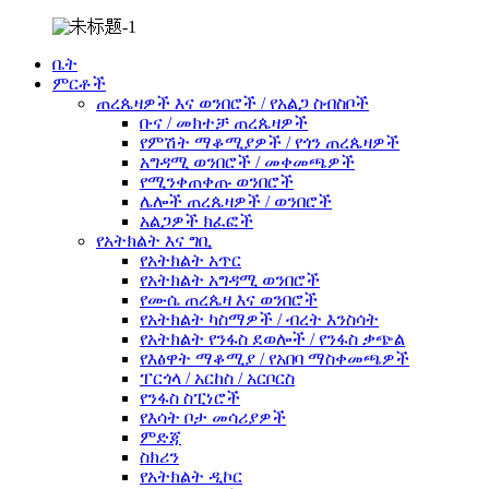
ቤት
ምርቶች
ጠረጴዛዎች እና ወንበሮች / የአልጋ ስብስቦች
ቡና / መክተቻ ጠረጴዛዎች
የምሽት ማቆሚያዎች / የጎን ጠረጴዛዎች
አግዳሚ ወንበሮች / መቀመጫዎች
የሚንቀጠቀጡ ወንበሮች
ሌሎች ጠረጴዛዎች / ወንበሮች
አልጋዎች ክፈፎች
የአትክልት እና ግቢ
የአትክልት አጥር
የአትክልት አግዳሚ ወንበሮች
የሙሴ ጠረጴዛ እና ወንበሮች
የአትክልት ካስማዎች / ብረት እንስሳት
የአትክልት የንፋስ ደወሎች / የንፋስ ቃጭል
የእፅዋት ማቆሚያ / የአበባ ማስቀመጫዎች
ፐርጎላ / አርከስ / አርቦርስ
የንፋስ ስፒነሮች
የእሳት ቦታ መሳሪያዎች
ምድጃ
ስክሪን
የአትክልት ዲኮር