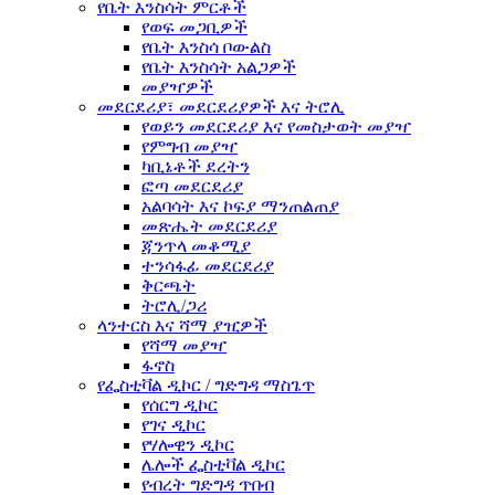
የቤት እንስሳት ምርቶች
የወፍ መጋቢዎች
የቤት እንስሳ ቦውልስ
የቤት እንስሳት አልጋዎች
መያዣዎች
መደርደሪያ፣ መደርደሪያዎች እና ትሮሊ
የወይን መደርደሪያ እና የመስታወት መያዣ
የምግብ መያዣ
ካቢኔቶች ደረትን
ፎጣ መደርደሪያ
አልባሳት እና ኮፍያ ማንጠልጠያ
መጽሔት መደርደሪያ
ጃንጥላ መቆሚያ
ተንሳፋፊ መደርደሪያ
ቅርጫት
ትሮሊ/ጋሪ
ላንተርስ እና ሻማ ያዢዎች
የሻማ መያዣ
ፋኖስ
የፌስቲቫል ዲኮር / ግድግዳ ማስጌጥ
የሰርግ ዲኮር
የገና ዲኮር
የሃሎዊን ዲኮር
ሌሎች ፌስቲቫል ዲኮር
የብረት ግድግዳ ጥበብ