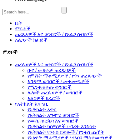
ቤት
ምርቶች
ጠረጴዛዎች እና ወንበሮች / የአልጋ ስብስቦች
አልጋዎች ክፈፎች
ምድቦች
ጠረጴዛዎች እና ወንበሮች / የአልጋ ስብስቦች
ቡና / መክተቻ ጠረጴዛዎች
የምሽት ማቆሚያዎች / የጎን ጠረጴዛዎች
አግዳሚ ወንበሮች / መቀመጫዎች
የሚንቀጠቀጡ ወንበሮች
ሌሎች ጠረጴዛዎች / ወንበሮች
አልጋዎች ክፈፎች
የአትክልት እና ግቢ
የአትክልት አጥር
የአትክልት አግዳሚ ወንበሮች
የሙሴ ጠረጴዛ እና ወንበሮች
የአትክልት ካስማዎች / ብረት እንስሳት
የአትክልት የንፋስ ደወሎች / የንፋስ ጩኸት
የእፅዋት ማቆሚያዎች / የአበባ ማስቀመጫዎች