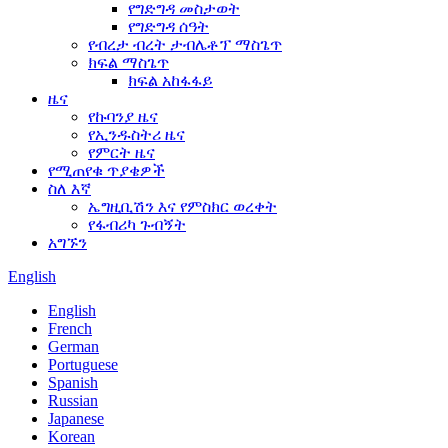
የግድግዳ መስታወት
የግድግዳ ሰዓት
የብረታ ብረት ታብሌቶፕ ማስጌጥ
ክፍል ማስጌጥ
ክፍል አከፋፋይ
ዜና
የኩባንያ ዜና
የኢንዱስትሪ ዜና
የምርት ዜና
የሚጠየቁ ጥያቄዎች
ስለ እኛ
ኤግዚቢሽን እና የምስክር ወረቀት
የፋብሪካ ጉብኝት
አግኙን
English
English
French
German
Portuguese
Spanish
Russian
Japanese
Korean