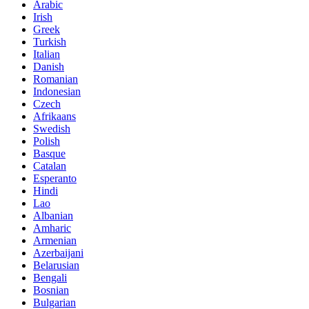
Arabic
Irish
Greek
Turkish
Italian
Danish
Romanian
Indonesian
Czech
Afrikaans
Swedish
Polish
Basque
Catalan
Esperanto
Hindi
Lao
Albanian
Amharic
Armenian
Azerbaijani
Belarusian
Bengali
Bosnian
Bulgarian