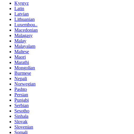
Kyrgyz
Latin
Latvian
Lithuanian
Luxembou..
Macedonian
Malagasy
Malay
Malayalam
Maltese
Maori
Marathi
Mongolian
Burmese
Nepali
Norwegian
Pashto
Persian
Punjabi
Serbian
Sesotho
Sinhala
Slovak
Slovenian
Somali