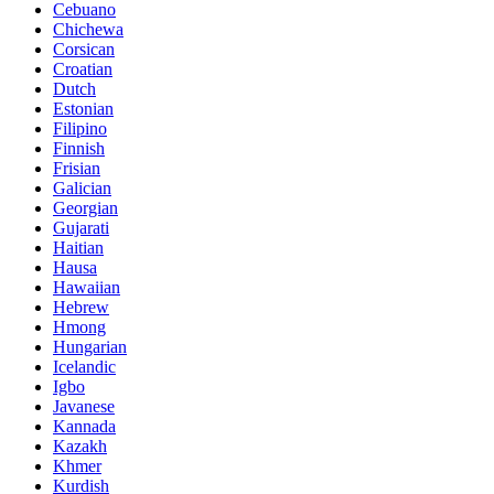
Cebuano
Chichewa
Corsican
Croatian
Dutch
Estonian
Filipino
Finnish
Frisian
Galician
Georgian
Gujarati
Haitian
Hausa
Hawaiian
Hebrew
Hmong
Hungarian
Icelandic
Igbo
Javanese
Kannada
Kazakh
Khmer
Kurdish