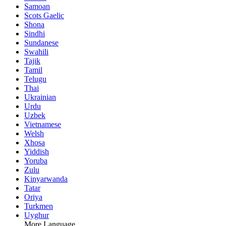
Samoan
Scots Gaelic
Shona
Sindhi
Sundanese
Swahili
Tajik
Tamil
Telugu
Thai
Ukrainian
Urdu
Uzbek
Vietnamese
Welsh
Xhosa
Yiddish
Yoruba
Zulu
Kinyarwanda
Tatar
Oriya
Turkmen
Uyghur
More Language