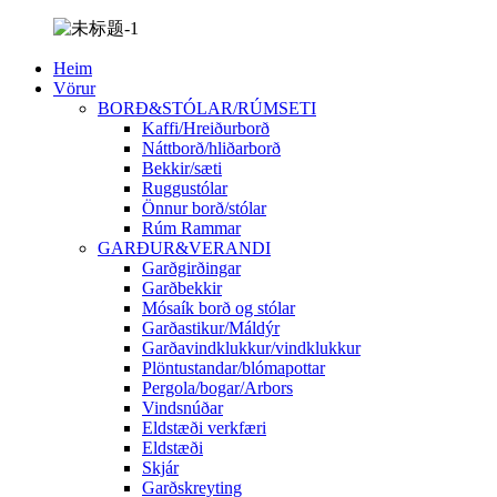
Heim
Vörur
BORÐ&STÓLAR/RÚMSETI
Kaffi/Hreiðurborð
Náttborð/hliðarborð
Bekkir/sæti
Ruggustólar
Önnur borð/stólar
Rúm Rammar
GARÐUR&VERANDI
Garðgirðingar
Garðbekkir
Mósaík borð og stólar
Garðastikur/Máldýr
Garðavindklukkur/vindklukkur
Plöntustandar/blómapottar
Pergola/bogar/Arbors
Vindsnúðar
Eldstæði verkfæri
Eldstæði
Skjár
Garðskreyting