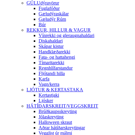
GÚLUdýravörur
Fuglafóður
Gæludýraskálar
Gæludýr Rúm
Búr
REKKUR, HILLUR & VAGUR
Vínrekki og gleraugnahaldari
Diskahaldari
Skápar kistur
Handklæðarekki
Fata- og hattahengi
Tímaritarekki
Regnhlífarstandur
Fljótandi hilla
Karfa
Vagn/kerra
LJÓTUR & KERTASTAKA
Kertastjaki
Ljósker
HÁTÍÐARSKREIT/VEGGSKREIT
Brúðkaupsskreyting
Jólaskreyting
Halloween skraut
Aðrar hátíðarskreytingar
Vegglist úr málmi