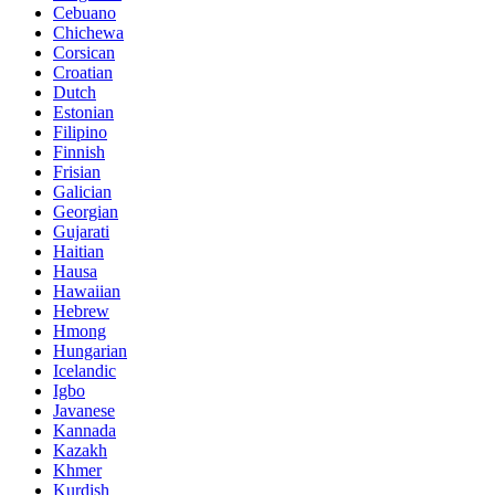
Cebuano
Chichewa
Corsican
Croatian
Dutch
Estonian
Filipino
Finnish
Frisian
Galician
Georgian
Gujarati
Haitian
Hausa
Hawaiian
Hebrew
Hmong
Hungarian
Icelandic
Igbo
Javanese
Kannada
Kazakh
Khmer
Kurdish