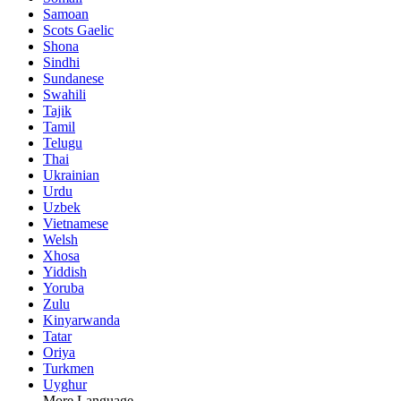
Samoan
Scots Gaelic
Shona
Sindhi
Sundanese
Swahili
Tajik
Tamil
Telugu
Thai
Ukrainian
Urdu
Uzbek
Vietnamese
Welsh
Xhosa
Yiddish
Yoruba
Zulu
Kinyarwanda
Tatar
Oriya
Turkmen
Uyghur
More Language