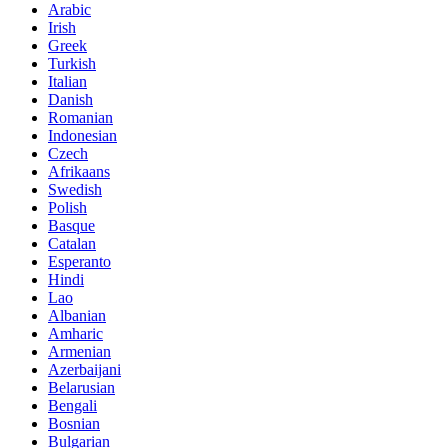
Arabic
Irish
Greek
Turkish
Italian
Danish
Romanian
Indonesian
Czech
Afrikaans
Swedish
Polish
Basque
Catalan
Esperanto
Hindi
Lao
Albanian
Amharic
Armenian
Azerbaijani
Belarusian
Bengali
Bosnian
Bulgarian