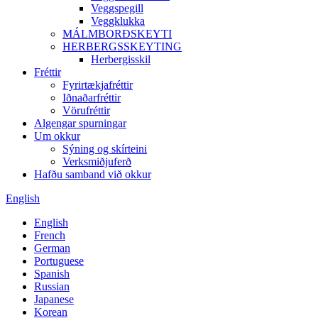
Veggspegill
Veggklukka
MÁLMBORÐSKEYTI
HERBERGSSKEYTING
Herbergisskil
Fréttir
Fyrirtækjafréttir
Iðnaðarfréttir
Vörufréttir
Algengar spurningar
Um okkur
Sýning og skírteini
Verksmiðjuferð
Hafðu samband við okkur
English
English
French
German
Portuguese
Spanish
Russian
Japanese
Korean