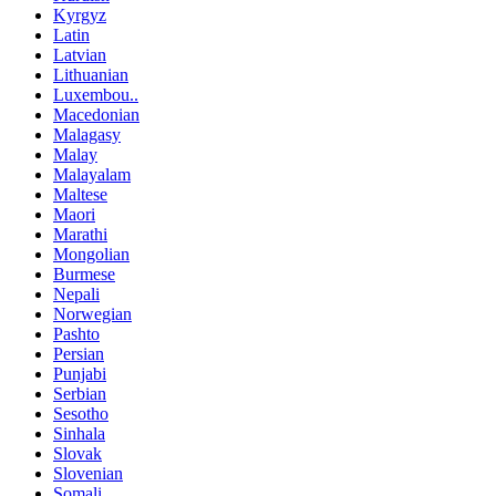
Kyrgyz
Latin
Latvian
Lithuanian
Luxembou..
Macedonian
Malagasy
Malay
Malayalam
Maltese
Maori
Marathi
Mongolian
Burmese
Nepali
Norwegian
Pashto
Persian
Punjabi
Serbian
Sesotho
Sinhala
Slovak
Slovenian
Somali