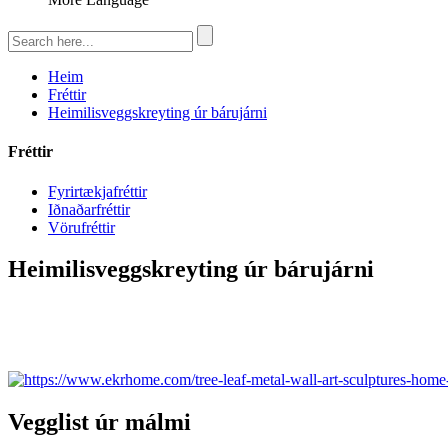
Heim
Fréttir
Heimilisveggskreyting úr bárujárni
Fréttir
Fyrirtækjafréttir
Iðnaðarfréttir
Vörufréttir
Heimilisveggskreyting úr bárujárni
Vegglist úr málmi