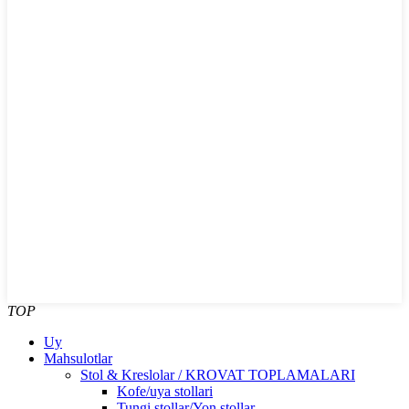
TOP
Uy
Mahsulotlar
Stol & Kreslolar / KROVAT TOPLAMALARI
Kofe/uya stollari
Tungi stollar/Yon stollar