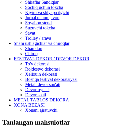
Shkaflar Sandiqlar
Sochiq uchun tokcha
Kiyim va shlyapa ilgichi
Jurnal uchun javon
Soyabon stend
Suzuvchi tokcha
Savat
Trolley / arava
Sham ushlagichlar va chiroqlar
Shamdon
Chiroq
FESTIVAL DEKOR / DEVOR DEKOR
To'y dekorasi
Rojdestvo dekorasi
Xellouin dekorasi
Boshqa festival dekoratsiyasi
Metall devor san'ati
Devor oynasi
Devor soati
METAL TABLOS DEKORA
XONA BEZASI
Xonani ajratuvchi
Tanlangan mahsulotlar