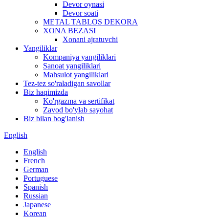
Devor oynasi
Devor soati
METAL TABLOS DEKORA
XONA BEZASI
Xonani ajratuvchi
Yangiliklar
Kompaniya yangiliklari
Sanoat yangiliklari
Mahsulot yangiliklari
Tez-tez so'raladigan savollar
Biz haqimizda
Ko'rgazma va sertifikat
Zavod bo'ylab sayohat
Biz bilan bog'lanish
English
English
French
German
Portuguese
Spanish
Russian
Japanese
Korean