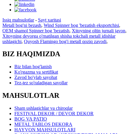
Issiq mahsulotlar
-
Sayt xaritasi
Metall bog'ni bezash
,
Wind Spinner bog 'bezatish eksportchisi
,
OEM shamol Spinner bog 'bezatish
,
Xitoyning oltin jurnali javon
,
Xitoyning devorga o'rnatilgan shisha tokchali metall idishlar
ushlagichi
,
Quyosh Flamingo bog'i metall qoziq zavodi
,
BIZ HAQIMIZDA
Biz bilan bog'lanish
Ko'rgazma va sertifikat
Zavod bo'ylab sayohat
Tez-tez so'raladigan savollar
MAHSULOTLAR
Sham ushlagichlar va chiroqlar
FESTIVAL DEKOR / DEVOR DEKOR
BOG VA PATIO
METAL TABLOS DEKORA
HAYVON MAHSULOTLARI