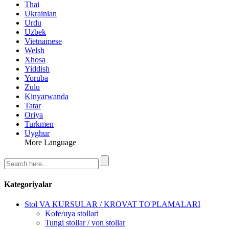
Thai
Ukrainian
Urdu
Uzbek
Vietnamese
Welsh
Xhosa
Yiddish
Yoruba
Zulu
Kinyarwanda
Tatar
Oriya
Turkmen
Uyghur
More Language
Kategoriyalar
Stol VA KURSULAR / KROVAT TO'PLAMALARI
Kofe/uya stollari
Tungi stollar / yon stollar