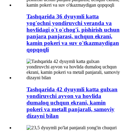
Tashqarida 36 dyuymli katta
yog'ochni yondiruvchi veranda va
hovlidagi o't o'chog'i, pishirish uchun
panjara panjarasi, uchqun ekrani,
kamin pokeri va suv o'tkazmaydigan
qopqoqli
Tashqarida 42 dyuymli katta gulxan
yondiruvchi ayvon va hovlida
dumaloq uchqun ekrani, kamin
pokeri va metall panjarali, samoviy
dizayni bilan