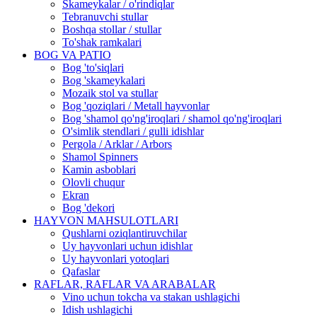
Skameykalar / o'rindiqlar
Tebranuvchi stullar
Boshqa stollar / stullar
To'shak ramkalari
BOG VA PATIO
Bog 'to'siqlari
Bog 'skameykalari
Mozaik stol va stullar
Bog 'qoziqlari / Metall hayvonlar
Bog 'shamol qo'ng'iroqlari / shamol qo'ng'iroqlari
O'simlik stendlari / gulli idishlar
Pergola / Arklar / Arbors
Shamol Spinners
Kamin asboblari
Olovli chuqur
Ekran
Bog 'dekori
HAYVON MAHSULOTLARI
Qushlarni oziqlantiruvchilar
Uy hayvonlari uchun idishlar
Uy hayvonlari yotoqlari
Qafaslar
RAFLAR, RAFLAR VA ARABALAR
Vino uchun tokcha va stakan ushlagichi
Idish ushlagichi