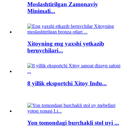
Moslashtirilgan Zamonaviy
Minimali...
Xitoyning eng yaxshi yetkazib
beruvchilari...
8 yillik eksportchi Xitoy Indu...
Yon tomondagi burchakli stol uyi ...