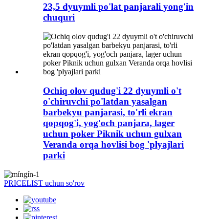
23,5 dyuymli po'lat panjarali yong'in
chuquri
Ochiq olov qudug'i 22 dyuymli o't
o'chiruvchi po'latdan yasalgan
barbekyu panjarasi, to'rli ekran
qopqog'i, yog'och panjara, lager
uchun poker Piknik uchun gulxan
Veranda orqa hovlisi bog 'plyajlari
parki
PRICELIST uchun so'rov