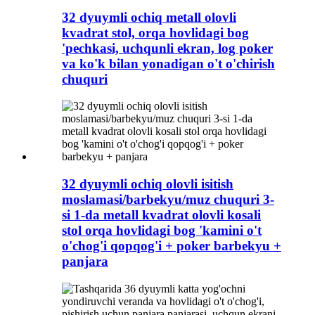
32 dyuymli ochiq metall olovli
kvadrat stol, orqa hovlidagi bog
'pechkasi, uchqunli ekran, log poker
va ko'k bilan yonadigan o't o'chirish
chuquri
32 dyuymli ochiq olovli isitish
moslamasi/barbekyu/muz chuquri 3-
si 1-da metall kvadrat olovli kosali
stol orqa hovlidagi bog 'kamini o't
o'chog'i qopqog'i + poker barbekyu +
panjara