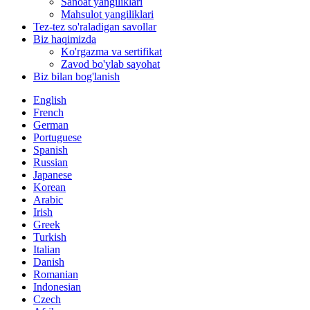
Sanoat yangiliklari
Mahsulot yangiliklari
Tez-tez so'raladigan savollar
Biz haqimizda
Ko'rgazma va sertifikat
Zavod bo'ylab sayohat
Biz bilan bog'lanish
English
French
German
Portuguese
Spanish
Russian
Japanese
Korean
Arabic
Irish
Greek
Turkish
Italian
Danish
Romanian
Indonesian
Czech