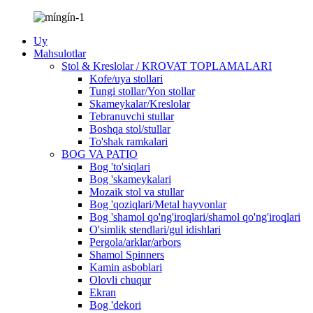
Uy
Mahsulotlar
Stol & Kreslolar / KROVAT TOPLAMALARI
Kofe/uya stollari
Tungi stollar/Yon stollar
Skameykalar/Kreslolar
Tebranuvchi stullar
Boshqa stol/stullar
To'shak ramkalari
BOG VA PATIO
Bog 'to'siqlari
Bog 'skameykalari
Mozaik stol va stullar
Bog 'qoziqlari/Metal hayvonlar
Bog 'shamol qo'ng'iroqlari/shamol qo'ng'iroqlari
O'simlik stendlari/gul idishlari
Pergola/arklar/arbors
Shamol Spinners
Kamin asboblari
Olovli chuqur
Ekran
Bog 'dekori