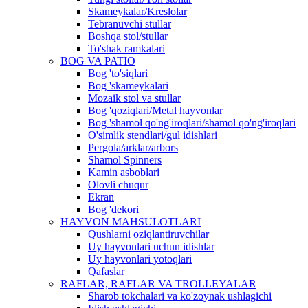
Skameykalar/Kreslolar
Tebranuvchi stullar
Boshqa stol/stullar
To'shak ramkalari
BOG VA PATIO
Bog 'to'siqlari
Bog 'skameykalari
Mozaik stol va stullar
Bog 'qoziqlari/Metal hayvonlar
Bog 'shamol qo'ng'iroqlari/shamol qo'ng'iroqlari
O'simlik stendlari/gul idishlari
Pergola/arklar/arbors
Shamol Spinners
Kamin asboblari
Olovli chuqur
Ekran
Bog 'dekori
HAYVON MAHSULOTLARI
Qushlarni oziqlantiruvchilar
Uy hayvonlari uchun idishlar
Uy hayvonlari yotoqlari
Qafaslar
RAFLAR, RAFLAR VA TROLLEYALAR
Sharob tokchalari va ko'zoynak ushlagichi