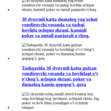
30 dyuymli katta dumaloq yog'ochni
yondiruvchi veranda va tashqi
hovlida uchqun ekrani, kaminli
poker va metall panjarali o'choq.
Tashqarida 36 dyuymli katta gulxan
yondiruvchi veranda va hovlidagi o‘t
o‘chog‘i, uchqun ekrani, poker va
dumaloq kamin qopqog‘i, qora