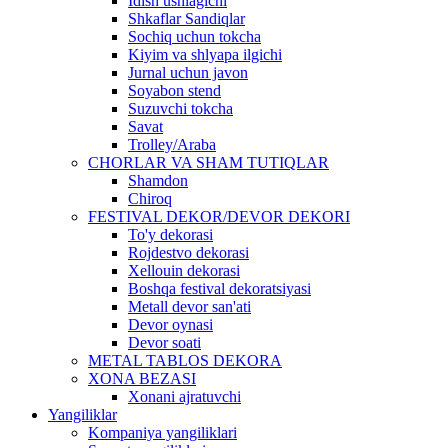
Idish ushlagichi
Shkaflar Sandiqlar
Sochiq uchun tokcha
Kiyim va shlyapa ilgichi
Jurnal uchun javon
Soyabon stend
Suzuvchi tokcha
Savat
Trolley/Araba
CHORLAR VA SHAM TUTIQLAR
Shamdon
Chiroq
FESTIVAL DEKOR/DEVOR DEKORI
To'y dekorasi
Rojdestvo dekorasi
Xellouin dekorasi
Boshqa festival dekoratsiyasi
Metall devor san'ati
Devor oynasi
Devor soati
METAL TABLOS DEKORA
XONA BEZASI
Xonani ajratuvchi
Yangiliklar
Kompaniya yangiliklari