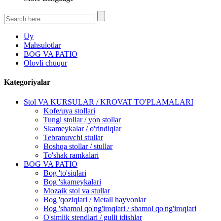
Uy
Mahsulotlar
BOG VA PATIO
Olovli chuqur
Kategoriyalar
Stol VA KURSULAR / KROVAT TO'PLAMALARI
Kofe/uya stollari
Tungi stollar / yon stollar
Skameykalar / o'rindiqlar
Tebranuvchi stullar
Boshqa stollar / stullar
To'shak ramkalari
BOG VA PATIO
Bog 'to'siqlari
Bog 'skameykalari
Mozaik stol va stullar
Bog 'qoziqlari / Metall hayvonlar
Bog 'shamol qo'ng'iroqlari / shamol qo'ng'iroqlari
O'simlik stendlari / gulli idishlar