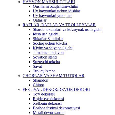
HAYVON MAHSULOTLARI
Qushlarni oziqlantiruvchilar
Uy hayvonlari uchun idishlar
Uy hayvonlari yotoqlari
Qafaslar
RAFLAR, RAFLAR VA TROLLEYALAR
Sharob tokchalari va ko'zoynak ushlagichi
Idish ushlagichi
Shkaflar Sandiqlar
Sochiq uchun tokcha
Kiyim va shlyapa ilgichi
Jurnal uchun javon
Soyabon stend
Suzuvchi tokcha
Savat
Trolley/Araba
CHORLAR VA SHAM TUTIQLAR
Shamdon
Chiroq
FESTIVAL DEKOR/DEVOR DEKORI
To'y dekorasi
Rojdestvo dekorasi
Xellouin dekorasi
Boshqa festival dekoratsiyasi
Metall devor san'ati