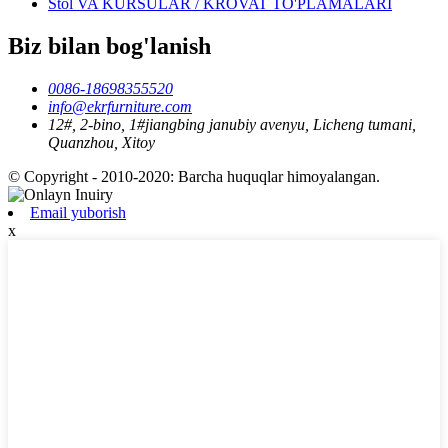
Stol VA KURSULAR / KROVAT TO'PLAMALARI
Biz bilan bog'lanish
0086-18698355520
info@ekrfurniture.com
12#, 2-bino, 1#jiangbing janubiy avenyu, Licheng tumani,
Quanzhou, Xitoy
© Copyright - 2010-2020: Barcha huquqlar himoyalangan.
Email yuborish
x