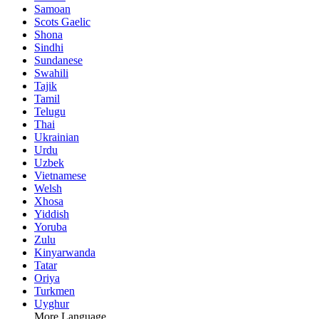
Samoan
Scots Gaelic
Shona
Sindhi
Sundanese
Swahili
Tajik
Tamil
Telugu
Thai
Ukrainian
Urdu
Uzbek
Vietnamese
Welsh
Xhosa
Yiddish
Yoruba
Zulu
Kinyarwanda
Tatar
Oriya
Turkmen
Uyghur
More Language