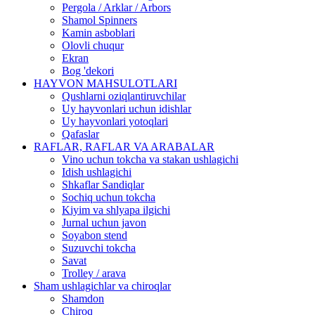
Pergola / Arklar / Arbors
Shamol Spinners
Kamin asboblari
Olovli chuqur
Ekran
Bog 'dekori
HAYVON MAHSULOTLARI
Qushlarni oziqlantiruvchilar
Uy hayvonlari uchun idishlar
Uy hayvonlari yotoqlari
Qafaslar
RAFLAR, RAFLAR VA ARABALAR
Vino uchun tokcha va stakan ushlagichi
Idish ushlagichi
Shkaflar Sandiqlar
Sochiq uchun tokcha
Kiyim va shlyapa ilgichi
Jurnal uchun javon
Soyabon stend
Suzuvchi tokcha
Savat
Trolley / arava
Sham ushlagichlar va chiroqlar
Shamdon
Chiroq