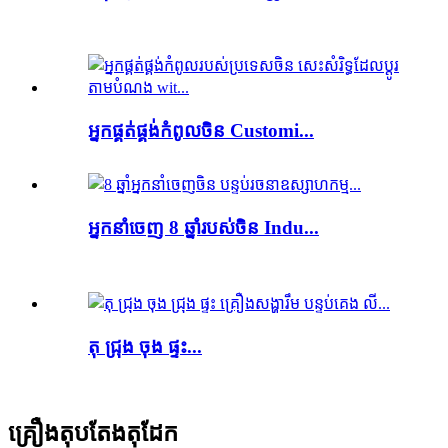
អ្នកផ្គត់ផ្គង់កំពូលចិន Customi...
អ្នកនាំចេញ 8 ឆ្នាំរបស់ចិន Indu...
តុ ជ្រុង ចុង ផ្ទះ...
គ្រឿងតុបតែងតុដែក