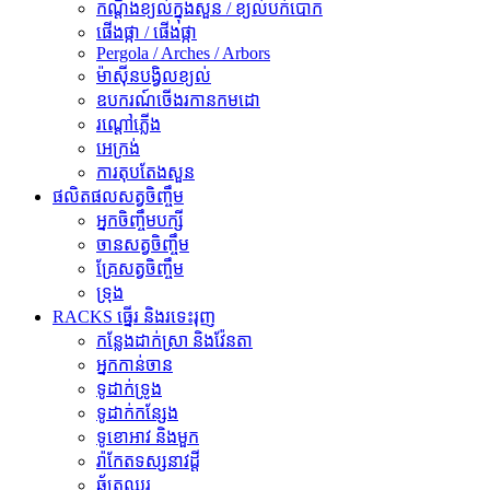
កណ្តឹងខ្យល់ក្នុងសួន / ខ្យល់បក់បោក
ផើងផ្កា / ផើងផ្កា
Pergola / Arches / Arbors
ម៉ាស៊ីនបង្វិលខ្យល់
ឧបករណ៍ចើងរកានកមដោ
រ​ណ្តៅ​ភ្លើង
អេក្រង់
ការតុបតែងសួន
ផលិតផលសត្វចិញ្ចឹម
អ្នកចិញ្ចឹមបក្សី
ចានសត្វចិញ្ចឹម
គ្រែសត្វចិញ្ចឹម
ទ្រុង
RACKS ធ្នើរ និងរទេះរុញ
កន្លែងដាក់ស្រា និងវ៉ែនតា
អ្នកកាន់ចាន
ទូដាក់ទ្រូង
ទូដាក់កន្សែង
ទូខោអាវ និងមួក
រ៉ាកែតទស្សនាវដ្តី
ឆ័ត្រឈរ