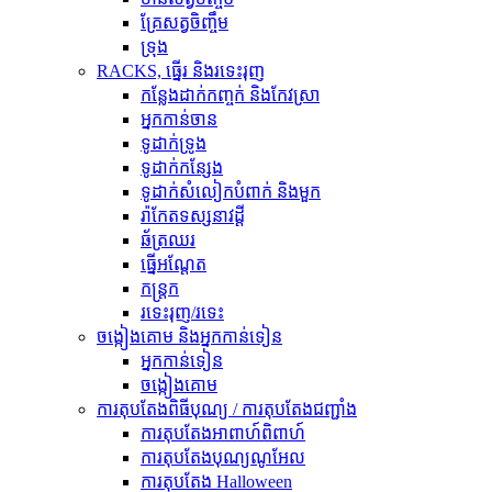
គ្រែសត្វចិញ្ចឹម
ទ្រុង
RACKS, ធ្នើរ និងរទេះរុញ
កន្លែងដាក់កញ្ចក់ និងកែវស្រា
អ្នកកាន់ចាន
ទូដាក់ទ្រូង
ទូដាក់កន្សែង
ទូដាក់សំលៀកបំពាក់ និងមួក
រ៉ាកែតទស្សនាវដ្តី
ឆ័ត្រឈរ
ធ្នើអណ្តែត
កន្ត្រក
រទេះរុញ/រទេះ
ចង្កៀងគោម និងអ្នកកាន់ទៀន
អ្នកកាន់ទៀន
ចង្កៀងគោម
ការតុបតែងពិធីបុណ្យ / ការតុបតែងជញ្ជាំង
ការតុបតែងអាពាហ៍ពិពាហ៍
ការតុបតែងបុណ្យណូអែល
ការតុបតែង Halloween