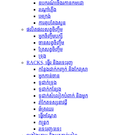
ឧបករណ៍ចើងរកានកមដោ
រ​ណ្តៅ​ភ្លើង
អេក្រង់
ការតុបតែងសួន
ផលិតផលសត្វចិញ្ចឹម
អ្នកចិញ្ចឹមបក្សី
ចានសត្វចិញ្ចឹម
គ្រែសត្វចិញ្ចឹម
ទ្រុង
RACKS, ធ្នើរ និងរទេះរុញ
កន្លែងដាក់កញ្ចក់ និងកែវស្រា
អ្នកកាន់ចាន
ទូដាក់ទ្រូង
ទូដាក់កន្សែង
ទូដាក់សំលៀកបំពាក់ និងមួក
រ៉ាកែតទស្សនាវដ្តី
ឆ័ត្រឈរ
ធ្នើអណ្តែត
កន្ត្រក
រទេះរុញ/រទេះ