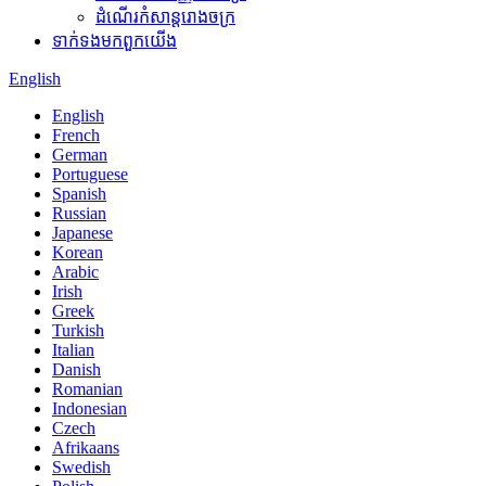
ដំណើរកំសាន្តរោងចក្រ
ទាក់ទង​មក​ពួក​យើង
English
English
French
German
Portuguese
Spanish
Russian
Japanese
Korean
Arabic
Irish
Greek
Turkish
Italian
Danish
Romanian
Indonesian
Czech
Afrikaans
Swedish