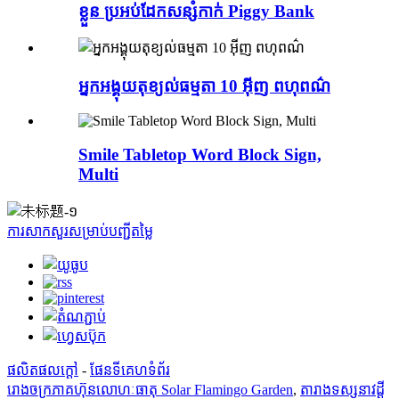
ខ្លួន ប្រអប់ដែកសន្សំកាក់ Piggy Bank
អ្នកអង្គុយតុខ្យល់ធម្មតា 10 អ៊ីញ ពហុពណ៌
Smile Tabletop Word Block Sign,
Multi
ការសាកសួរសម្រាប់បញ្ជីតម្លៃ
ផលិតផលក្តៅ
-
ផែនទីគេហទំព័រ
រោងចក្រ​ភាគហ៊ុន​លោហៈធាតុ Solar Flamingo Garden
,
តារាងទស្សនាវដ្តី