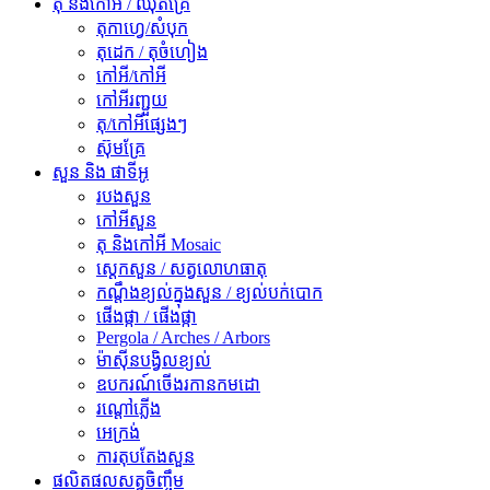
តុ និងកៅអី / ឈុតគ្រែ
តុកាហ្វេ/សំបុក
តុដេក / តុចំហៀង
កៅអី/កៅអី
កៅអីរញ្ជួយ
តុ/កៅអីផ្សេងៗ
ស៊ុមគ្រែ
សួន និង ផាទីអូ
របងសួន
កៅអីសួន
តុ និងកៅអី Mosaic
ស្ដេកសួន / សត្វលោហធាតុ
កណ្តឹងខ្យល់ក្នុងសួន / ខ្យល់បក់បោក
ផើងផ្កា / ផើងផ្កា
Pergola / Arches / Arbors
ម៉ាស៊ីនបង្វិលខ្យល់
ឧបករណ៍ចើងរកានកមដោ
រ​ណ្តៅ​ភ្លើង
អេក្រង់
ការតុបតែងសួន
ផលិតផលសត្វចិញ្ចឹម