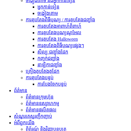
ចង្កៀងគោម និងអ្នកកាន់ទៀន
អ្នកកាន់ទៀន
ចង្កៀងគោម
ការតុបតែងពិធីបុណ្យ / ការតុបតែងជញ្ជាំង
ការតុបតែងអាពាហ៍ពិពាហ៍
ការតុបតែងបុណ្យណូអែល
ការតុបតែង Halloween
ការតុបតែងពិធីបុណ្យផ្សេងៗ
សិល្បៈជញ្ជាំងដែក
កញ្ចក់ជញ្ជាំង
នាឡិកាជញ្ជាំង
គ្រឿងតុបតែងតុដែក
ការតុបតែងបន្ទប់
ការបែងចែកបន្ទប់
ព័ត៌មាន
ព័ត៌មានក្រុមហ៊ុន
ព័ត៌មានឧស្សាហកម្ម
ព័ត៌មានផលិតផល
សំណួរគេសួរញឹកញាប់
អំពី​ពួក​យើង
ពិព័រណ៍ និងវិញ្ញាបនបត្រ