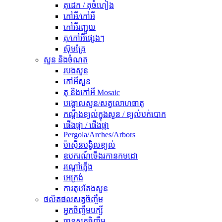
តុដេក / តុចំហៀង
កៅអី/កៅអី
កៅអីរញ្ជួយ
តុ/កៅអីផ្សេងៗ
ស៊ុមគ្រែ
សួន និងចំណត
របងសួន
កៅអីសួន
តុ និងកៅអី Mosaic
បង្គោលសួន/សត្វលោហធាតុ
កណ្តឹងខ្យល់ក្នុងសួន / ខ្យល់បក់បោក
ផើងផ្កា / ផើងផ្កា
Pergola/Arches/Arbors
ម៉ាស៊ីនបង្វិលខ្យល់
ឧបករណ៍ចើងរកានកមដោ
រ​ណ្តៅ​ភ្លើង
អេក្រង់
ការតុបតែងសួន
ផលិតផលសត្វចិញ្ចឹម
អ្នកចិញ្ចឹមបក្សី
ចានសត្វចិញ្ចឹម