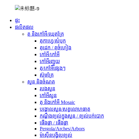
ផ្ទះ
ផលិតផល
តុ និងកៅអី/ឈុតគ្រែ
តុកាហ្វេ/សំបុក
តុដេក / តុចំហៀង
កៅអី/កៅអី
កៅអីរញ្ជួយ
តុ/កៅអីផ្សេងៗ
ស៊ុមគ្រែ
សួន និងចំណត
របងសួន
កៅអីសួន
តុ និងកៅអី Mosaic
បង្គោលសួន/សត្វលោហធាតុ
កណ្តឹងខ្យល់ក្នុងសួន / ខ្យល់បក់បោក
ផើងផ្កា / ផើងផ្កា
Pergola/Arches/Arbors
ម៉ាស៊ីនបង្វិលខ្យល់