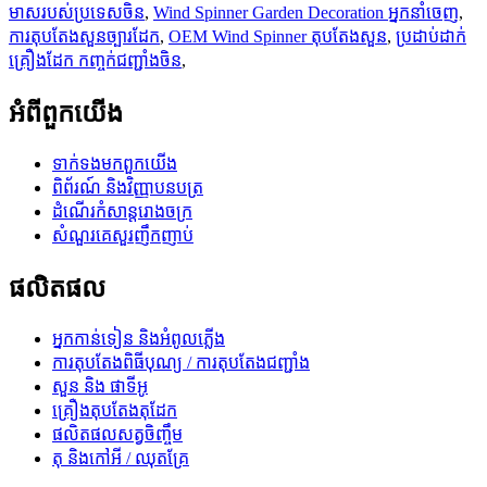
មាសរបស់ប្រទេសចិន
,
Wind Spinner Garden Decoration អ្នកនាំចេញ
,
ការតុបតែងសួនច្បារដែក
,
OEM Wind Spinner តុបតែងសួន
,
ប្រដាប់ដាក់
គ្រឿងដែក កញ្ចក់ជញ្ជាំងចិន
,
អំពី​ពួក​យើង
ទាក់ទង​មក​ពួក​យើង
ពិព័រណ៍ និងវិញ្ញាបនបត្រ
ដំណើរកំសាន្តរោងចក្រ
សំណួរគេសួរញឹកញាប់
ផលិតផល
អ្នកកាន់ទៀន និងអំពូលភ្លើង
ការតុបតែងពិធីបុណ្យ / ការតុបតែងជញ្ជាំង
សួន និង ផាទីអូ
គ្រឿងតុបតែងតុដែក
ផលិតផលសត្វចិញ្ចឹម
តុ និងកៅអី / ឈុតគ្រែ