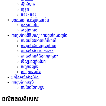
ធ្នើអណ្តែត
កន្ត្រក
រទេះ / រទេះ
អ្នកកាន់ទៀន និងអំពូលភ្លើង
អ្នកកាន់ទៀន
ចង្កៀងគោម
ការតុបតែងពិធីបុណ្យ / ការតុបតែងជញ្ជាំង
ការតុបតែងអាពាហ៍ពិពាហ៍
ការតុបតែងបុណ្យណូអែល
ការតុបតែង Halloween
ការតុបតែងពិធីបុណ្យផ្សេងៗ
សិល្បៈជញ្ជាំងដែក
កញ្ចក់ជញ្ជាំង
នាឡិកាជញ្ជាំង
គ្រឿងតុបតែងតុដែក
ការតុបតែងបន្ទប់
ការបែងចែកបន្ទប់
ផលិតផល​ពិសេស