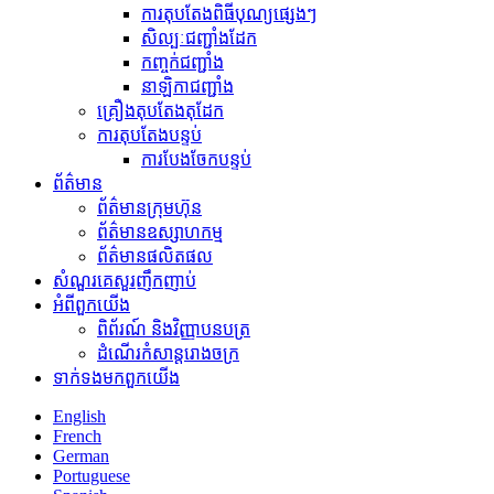
ការតុបតែងពិធីបុណ្យផ្សេងៗ
សិល្បៈជញ្ជាំងដែក
កញ្ចក់ជញ្ជាំង
នាឡិកាជញ្ជាំង
គ្រឿងតុបតែងតុដែក
ការតុបតែងបន្ទប់
ការបែងចែកបន្ទប់
ព័ត៌មាន
ព័ត៌មានក្រុមហ៊ុន
ព័ត៌មានឧស្សាហកម្ម
ព័ត៌មានផលិតផល
សំណួរគេសួរញឹកញាប់
អំពី​ពួក​យើង
ពិព័រណ៍ និងវិញ្ញាបនបត្រ
ដំណើរកំសាន្តរោងចក្រ
ទាក់ទង​មក​ពួក​យើង
English
French
German
Portuguese