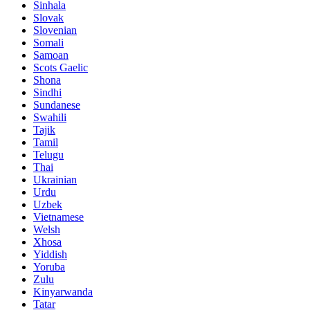
Sinhala
Slovak
Slovenian
Somali
Samoan
Scots Gaelic
Shona
Sindhi
Sundanese
Swahili
Tajik
Tamil
Telugu
Thai
Ukrainian
Urdu
Uzbek
Vietnamese
Welsh
Xhosa
Yiddish
Yoruba
Zulu
Kinyarwanda
Tatar