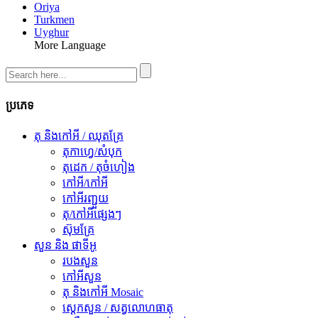
Oriya
Turkmen
Uyghur
More Language
ប្រភេទ
តុ និងកៅអី / ឈុតគ្រែ
តុកាហ្វេ/សំបុក
តុដេក / តុចំហៀង
កៅអី/កៅអី
កៅអីរញ្ជួយ
តុ/កៅអីផ្សេងៗ
ស៊ុមគ្រែ
សួន និង ផាទីអូ
របងសួន
កៅអីសួន
តុ និងកៅអី Mosaic
ស្ដេកសួន / សត្វលោហធាតុ