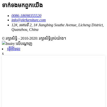
ទាក់ទង​មក​ពួក​យើង
0086-18698355520
info@ekrfurniture.com
12#, អគារទី 2, 1# Jiangbing Southe Avenue, Licheng District,
Quanzhou, China
© រក្សាសិទ្ធិ - 2010-2020: រក្សាសិទ្ធិគ្រប់យ៉ាង។
ផ្ញើអ៊ីមែល
x