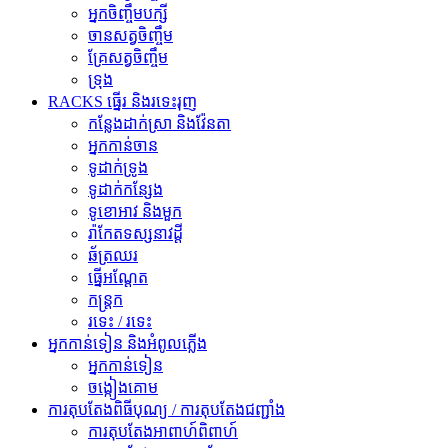
អ្នកចិញ្ចឹមបក្សី
ចានសត្វចិញ្ចឹម
គ្រែសត្វចិញ្ចឹម
ទ្រុង
RACKS ធ្នើរ និងរទេះរុញ
កន្លែងដាក់ស្រា និងវ៉ែនតា
អ្នកកាន់ចាន
ទូដាក់ទ្រូង
ទូដាក់កន្សែង
ទូខោអាវ និងមួក
រ៉ាកែតទស្សនាវដ្តី
ឆ័ត្រឈរ
ធ្នើអណ្តែត
កន្ត្រក
រទេះ / រទេះ
អ្នកកាន់ទៀន និងអំពូលភ្លើង
អ្នកកាន់ទៀន
ចង្កៀងគោម
ការតុបតែងពិធីបុណ្យ / ការតុបតែងជញ្ជាំង
ការតុបតែងអាពាហ៍ពិពាហ៍