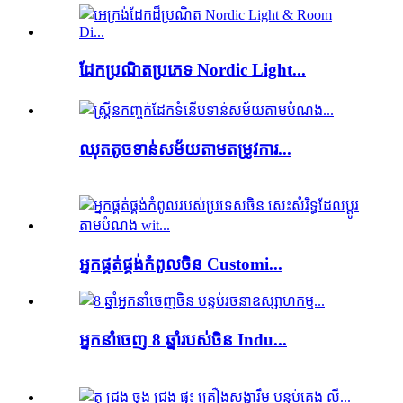
ដែក​ប្រណិត​ប្រភេទ Nordic Light...
ឈុតតូចទាន់សម័យតាមតម្រូវការ...
អ្នកផ្គត់ផ្គង់កំពូលចិន Customi...
អ្នកនាំចេញ 8 ឆ្នាំរបស់ចិន Indu...