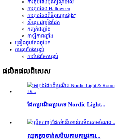
ការតុបតែងបុណ្យណូអែល
ការតុបតែង Halloween
ការតុបតែងពិធីបុណ្យផ្សេងៗ
សិល្បៈជញ្ជាំងដែក
កញ្ចក់ជញ្ជាំង
នាឡិកាជញ្ជាំង
គ្រឿងតុបតែងតុដែក
ការតុបតែងបន្ទប់
ការបែងចែកបន្ទប់
ផលិតផល​ពិសេស
ដែក​ប្រណិត​ប្រភេទ Nordic Light...
ឈុតតូចទាន់សម័យតាមតម្រូវការ...