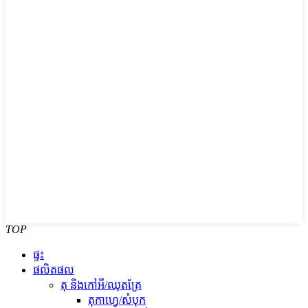
TOP
ផ្ទះ
ផលិតផល
តុ និងកៅអី/ឈុតគ្រែ
តុកាហ្វេ/សំបុក