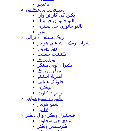
باغيچو
پي اي ٽي پروڊڪٽس
پکين کي کارائڻ وارا
پالتو جانورن جو پيالو
پالتو جانورن جي بستري
پنجرا
ريڪ، شيلف ۽ ٽرالي
شراب ريڪ ۽ شيشي هولڊر
ڊش هولڊر
ڪئبنيٽ چيسٽ
ٽوال ريڪ
ڪپڙا ۽ ٽوپي هينگر
ميگزين ريڪ
امبريلا اسٽينڊ
فلوٽنگ شيلف
ٽوڪري
ٽرالي / ڪارٽ
لالٽين ۽ شمع هولڊر
شمع هولڊر
لالٽين
فيسٽيول ڊيڪر / وال ڊيڪر
شادي جي سجاوٽ
ڪرسمس ڊيڪر