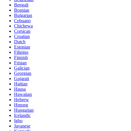
Bengali
Bosnian
Bulgarian
Cebuano
Chichewa
Corsican
Croatian
Dutch
Estonian
Filipino
Finnish
Frisian
Galician
Georgian
Gujarati
Haitian
Hausa
Hawaiian
Hebrew
Hmong
Hungarian
Icelandic
Igbo
Javanese