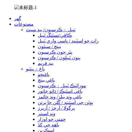
گهر
مصنوعات
ٽيبل ۽ ڪرسيون/ بيڊ سيٽ
ڪافي/نسٽنگ ٽيبل
رات جو اسٽينڊ / پاسي واري ٽيبل
بينچ / سيٽون
پٿر جون ڪرسيون
ٻيون ٽيبلون / ڪرسيون
بيڊ فريم
باغ ۽ پيٽيو
باغيچو
باغي بينچ
موزائيڪ ٽيبل ۽ ڪرسيون
باغي اسٽيڪ / ڌاتو جانور
باغي ونڊ بيلز/ ونڊ چائمز
ٻوٽن جي اسٽينڊ / گلن جا برتن
پرگولا / آرچز / آربرز
ونڊ اسپنر
چمني جو اوزار
باهه جي کڏ
اسڪرين