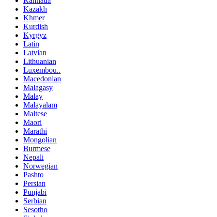
Kannada
Kazakh
Khmer
Kurdish
Kyrgyz
Latin
Latvian
Lithuanian
Luxembou..
Macedonian
Malagasy
Malay
Malayalam
Maltese
Maori
Marathi
Mongolian
Burmese
Nepali
Norwegian
Pashto
Persian
Punjabi
Serbian
Sesotho