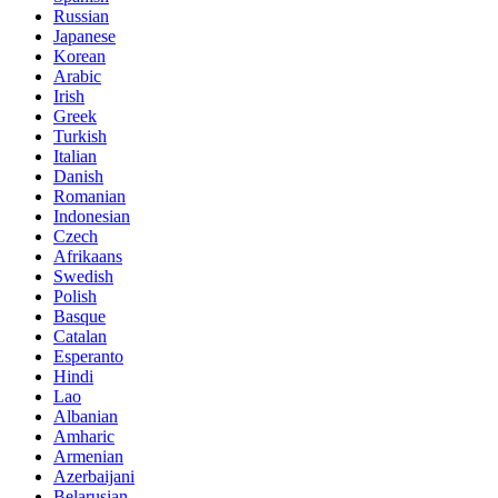
Russian
Japanese
Korean
Arabic
Irish
Greek
Turkish
Italian
Danish
Romanian
Indonesian
Czech
Afrikaans
Swedish
Polish
Basque
Catalan
Esperanto
Hindi
Lao
Albanian
Amharic
Armenian
Azerbaijani
Belarusian