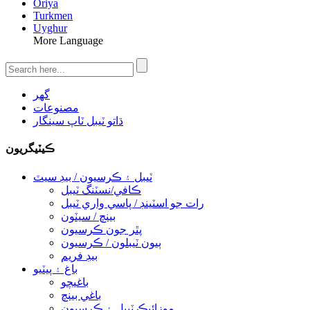
Oriya
Turkmen
Uyghur
More Language
گهر
مصنوعات
ڌاتو ٽيبل ٽاپ سينگار
ڪيٽيگريون
ٽيبل ۽ ڪرسيون / بيڊ سيٽ
ڪافي/نسٽنگ ٽيبل
رات جو اسٽينڊ / پاسي واري ٽيبل
بينچ / سيٽون
پٿر جون ڪرسيون
ٻيون ٽيبلون / ڪرسيون
بيڊ فريم
باغ ۽ پيٽيو
باغيچو
باغي بينچ
موزائيڪ ٽيبل ۽ ڪرسيون