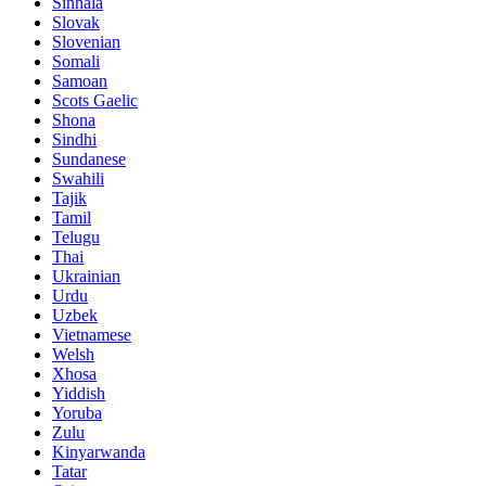
Sinhala
Slovak
Slovenian
Somali
Samoan
Scots Gaelic
Shona
Sindhi
Sundanese
Swahili
Tajik
Tamil
Telugu
Thai
Ukrainian
Urdu
Uzbek
Vietnamese
Welsh
Xhosa
Yiddish
Yoruba
Zulu
Kinyarwanda
Tatar