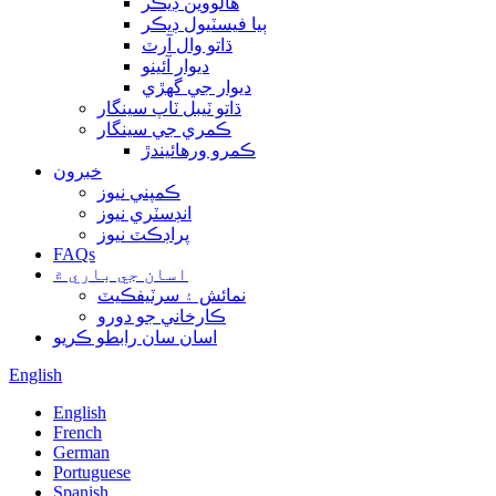
هالووین ڊيڪر
ٻيا فيسٽيول ڊيڪر
ڌاتو وال آرٽ
ديوار آئينو
ديوار جي گھڙي
ڌاتو ٽيبل ٽاپ سينگار
ڪمري جي سينگار
ڪمرو ورهائيندڙ
خبرون
ڪمپني نيوز
انڊسٽري نيوز
پراڊڪٽ نيوز
FAQs
اسان جي باري ۾
نمائش ۽ سرٽيفڪيٽ
ڪارخاني جو دورو
اسان سان رابطو ڪريو
English
English
French
German
Portuguese
Spanish