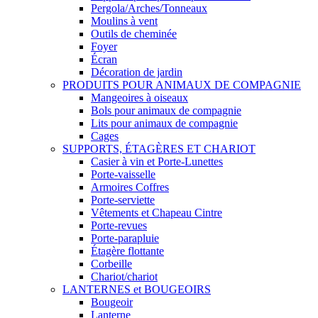
Pergola/Arches/Tonneaux
Moulins à vent
Outils de cheminée
Foyer
Écran
Décoration de jardin
PRODUITS POUR ANIMAUX DE COMPAGNIE
Mangeoires à oiseaux
Bols pour animaux de compagnie
Lits pour animaux de compagnie
Cages
SUPPORTS, ÉTAGÈRES ET CHARIOT
Casier à vin et Porte-Lunettes
Porte-vaisselle
Armoires Coffres
Porte-serviette
Vêtements et Chapeau Cintre
Porte-revues
Porte-parapluie
Étagère flottante
Corbeille
Chariot/chariot
LANTERNES et BOUGEOIRS
Bougeoir
Lanterne