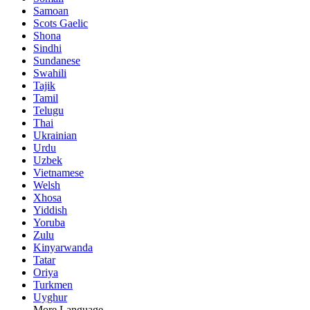
Samoan
Scots Gaelic
Shona
Sindhi
Sundanese
Swahili
Tajik
Tamil
Telugu
Thai
Ukrainian
Urdu
Uzbek
Vietnamese
Welsh
Xhosa
Yiddish
Yoruba
Zulu
Kinyarwanda
Tatar
Oriya
Turkmen
Uyghur
More Language