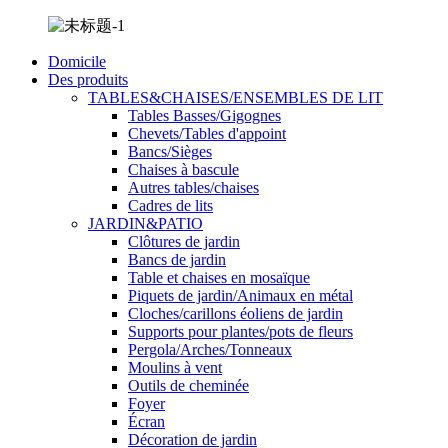
Domicile
Des produits
TABLES&CHAISES/ENSEMBLES DE LIT
Tables Basses/Gigognes
Chevets/Tables d'appoint
Bancs/Sièges
Chaises à bascule
Autres tables/chaises
Cadres de lits
JARDIN&PATIO
Clôtures de jardin
Bancs de jardin
Table et chaises en mosaïque
Piquets de jardin/Animaux en métal
Cloches/carillons éoliens de jardin
Supports pour plantes/pots de fleurs
Pergola/Arches/Tonneaux
Moulins à vent
Outils de cheminée
Foyer
Écran
Décoration de jardin