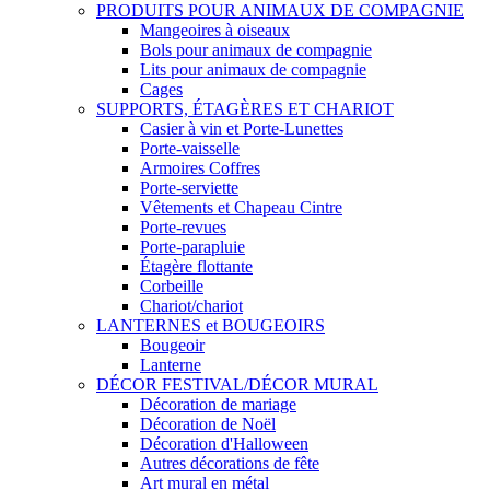
PRODUITS POUR ANIMAUX DE COMPAGNIE
Mangeoires à oiseaux
Bols pour animaux de compagnie
Lits pour animaux de compagnie
Cages
SUPPORTS, ÉTAGÈRES ET CHARIOT
Casier à vin et Porte-Lunettes
Porte-vaisselle
Armoires Coffres
Porte-serviette
Vêtements et Chapeau Cintre
Porte-revues
Porte-parapluie
Étagère flottante
Corbeille
Chariot/chariot
LANTERNES et BOUGEOIRS
Bougeoir
Lanterne
DÉCOR FESTIVAL/DÉCOR MURAL
Décoration de mariage
Décoration de Noël
Décoration d'Halloween
Autres décorations de fête
Art mural en métal