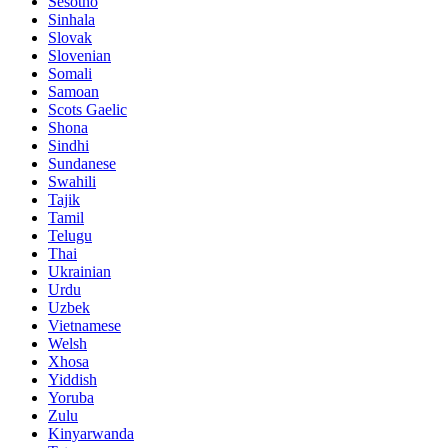
Sesotho
Sinhala
Slovak
Slovenian
Somali
Samoan
Scots Gaelic
Shona
Sindhi
Sundanese
Swahili
Tajik
Tamil
Telugu
Thai
Ukrainian
Urdu
Uzbek
Vietnamese
Welsh
Xhosa
Yiddish
Yoruba
Zulu
Kinyarwanda