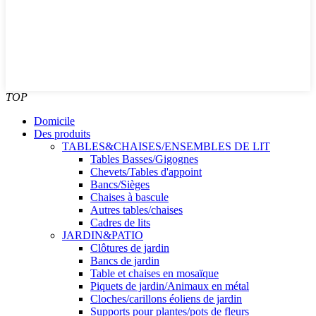
TOP
Domicile
Des produits
TABLES&CHAISES/ENSEMBLES DE LIT
Tables Basses/Gigognes
Chevets/Tables d'appoint
Bancs/Sièges
Chaises à bascule
Autres tables/chaises
Cadres de lits
JARDIN&PATIO
Clôtures de jardin
Bancs de jardin
Table et chaises en mosaïque
Piquets de jardin/Animaux en métal
Cloches/carillons éoliens de jardin
Supports pour plantes/pots de fleurs