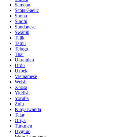
Samoan
Scots Gaelic
Shona
Sindhi
Sundanese
Swahili
Tajik
Tamil
Telugu
Thai
Ukrainian
Urdu
Uzbek
Vietnamese
Welsh
Xhosa
Yiddish
Yoruba
Zulu
Kinyarwanda
Tatar
Oriya
Turkmen
Uyghur
More Language