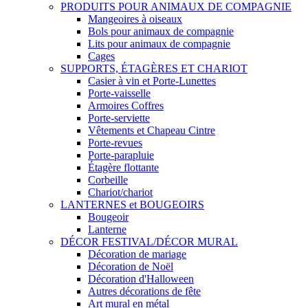
PRODUITS POUR ANIMAUX DE COMPAGNIE
Mangeoires à oiseaux
Bols pour animaux de compagnie
Lits pour animaux de compagnie
Cages
SUPPORTS, ÉTAGÈRES ET CHARIOT
Casier à vin et Porte-Lunettes
Porte-vaisselle
Armoires Coffres
Porte-serviette
Vêtements et Chapeau Cintre
Porte-revues
Porte-parapluie
Étagère flottante
Corbeille
Chariot/chariot
LANTERNES et BOUGEOIRS
Bougeoir
Lanterne
DÉCOR FESTIVAL/DÉCOR MURAL
Décoration de mariage
Décoration de Noël
Décoration d'Halloween
Autres décorations de fête
Art mural en métal