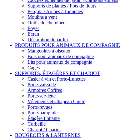
Cloches éoliennes de jardin / Carillons éoliens
Supports de plantes / Pots de fleurs
Pergola / Arches / Tonnelles
Moulins à vent
Outils de cheminée
Foyer
Écran
Décoration de jardin
PRODUITS POUR ANIMAUX DE COMPAGNIE
Mangeoires à oiseaux
Bols pour animaux de compagnie
Lits pour animaux de compagnie
Cages
SUPPORTS, ÉTAGÈRES ET CHARIOT
Casier à vin et Porte-Lunettes
Porte-vaisselle
Armoires Coffres
Porte-serviette
Vêtements et Chapeau Cintre
Porte-revues
Porte-parapluie
Étagère flottante
Corbeille
Chariot / Chariot
BOUGEOIRS & LANTERNES