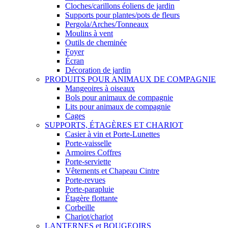
Cloches/carillons éoliens de jardin
Supports pour plantes/pots de fleurs
Pergola/Arches/Tonneaux
Moulins à vent
Outils de cheminée
Foyer
Écran
Décoration de jardin
PRODUITS POUR ANIMAUX DE COMPAGNIE
Mangeoires à oiseaux
Bols pour animaux de compagnie
Lits pour animaux de compagnie
Cages
SUPPORTS, ÉTAGÈRES ET CHARIOT
Casier à vin et Porte-Lunettes
Porte-vaisselle
Armoires Coffres
Porte-serviette
Vêtements et Chapeau Cintre
Porte-revues
Porte-parapluie
Étagère flottante
Corbeille
Chariot/chariot
LANTERNES et BOUGEOIRS