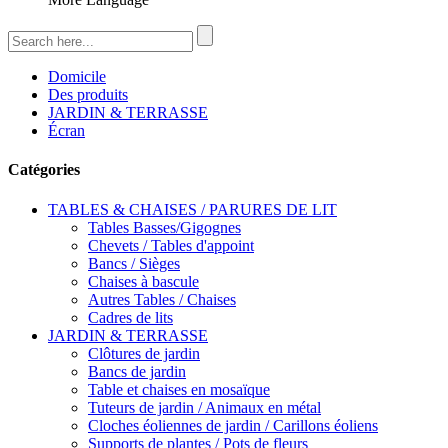
Domicile
Des produits
JARDIN & TERRASSE
Écran
Catégories
TABLES & CHAISES / PARURES DE LIT
Tables Basses/Gigognes
Chevets / Tables d'appoint
Bancs / Sièges
Chaises à bascule
Autres Tables / Chaises
Cadres de lits
JARDIN & TERRASSE
Clôtures de jardin
Bancs de jardin
Table et chaises en mosaïque
Tuteurs de jardin / Animaux en métal
Cloches éoliennes de jardin / Carillons éoliens
Supports de plantes / Pots de fleurs