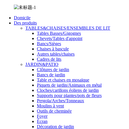
Domicile
Des produits
TABLES&CHAISES/ENSEMBLES DE LIT
Tables Basses/Gigognes
Chevets/Tables d'appoint
Bancs/Sièges
Chaises à bascule
Autres tables/chaises
Cadres de lits
JARDIN&PATIO
Clôtures de jardin
Bancs de jardin
Table et chaises en mosaïque
Piquets de jardin/Animaux en métal
Cloches/carillons éoliens de jardin
Supports pour plantes/pots de fleurs
Pergola/Arches/Tonneaux
Moulins à vent
Outils de cheminée
Foyer
Écran
Décoration de jardin