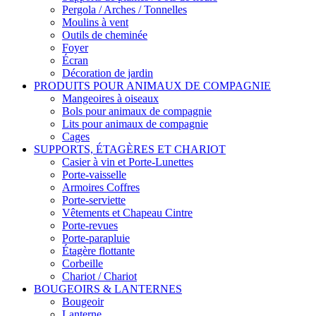
Pergola / Arches / Tonnelles
Moulins à vent
Outils de cheminée
Foyer
Écran
Décoration de jardin
PRODUITS POUR ANIMAUX DE COMPAGNIE
Mangeoires à oiseaux
Bols pour animaux de compagnie
Lits pour animaux de compagnie
Cages
SUPPORTS, ÉTAGÈRES ET CHARIOT
Casier à vin et Porte-Lunettes
Porte-vaisselle
Armoires Coffres
Porte-serviette
Vêtements et Chapeau Cintre
Porte-revues
Porte-parapluie
Étagère flottante
Corbeille
Chariot / Chariot
BOUGEOIRS & LANTERNES
Bougeoir
Lanterne