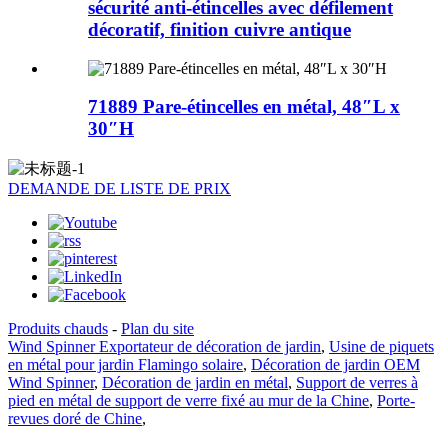
sécurité anti-étincelles avec défilement
décoratif, finition cuivre antique
71889 Pare-étincelles en métal, 48″L x
30″H
DEMANDE DE LISTE DE PRIX
Produits chauds
-
Plan du site
Wind Spinner Exportateur de décoration de jardin
,
Usine de piquets
en métal pour jardin Flamingo solaire
,
Décoration de jardin OEM
Wind Spinner
,
Décoration de jardin en métal
,
Support de verres à
pied en métal de support de verre fixé au mur de la Chine
,
Porte-
revues doré de Chine
,