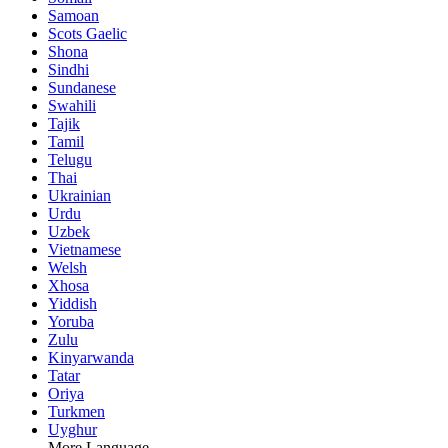
Samoan
Scots Gaelic
Shona
Sindhi
Sundanese
Swahili
Tajik
Tamil
Telugu
Thai
Ukrainian
Urdu
Uzbek
Vietnamese
Welsh
Xhosa
Yiddish
Yoruba
Zulu
Kinyarwanda
Tatar
Oriya
Turkmen
Uyghur
More Language