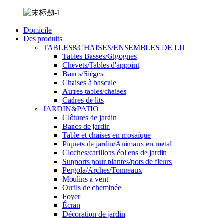
Domicile
Des produits
TABLES&CHAISES/ENSEMBLES DE LIT
Tables Basses/Gigognes
Chevets/Tables d'appoint
Bancs/Sièges
Chaises à bascule
Autres tables/chaises
Cadres de lits
JARDIN&PATIO
Clôtures de jardin
Bancs de jardin
Table et chaises en mosaïque
Piquets de jardin/Animaux en métal
Cloches/carillons éoliens de jardin
Supports pour plantes/pots de fleurs
Pergola/Arches/Tonneaux
Moulins à vent
Outils de cheminée
Foyer
Écran
Décoration de jardin