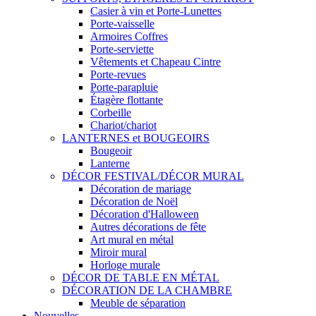
Casier à vin et Porte-Lunettes
Porte-vaisselle
Armoires Coffres
Porte-serviette
Vêtements et Chapeau Cintre
Porte-revues
Porte-parapluie
Étagère flottante
Corbeille
Chariot/chariot
LANTERNES et BOUGEOIRS
Bougeoir
Lanterne
DÉCOR FESTIVAL/DÉCOR MURAL
Décoration de mariage
Décoration de Noël
Décoration d'Halloween
Autres décorations de fête
Art mural en métal
Miroir mural
Horloge murale
DÉCOR DE TABLE EN MÉTAL
DÉCORATION DE LA CHAMBRE
Meuble de séparation
Nouvelles