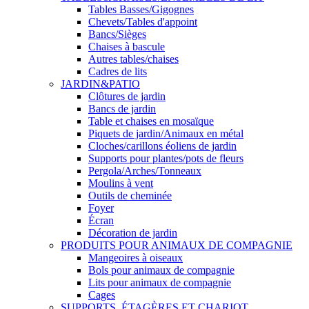
Tables Basses/Gigognes
Chevets/Tables d'appoint
Bancs/Sièges
Chaises à bascule
Autres tables/chaises
Cadres de lits
JARDIN&PATIO
Clôtures de jardin
Bancs de jardin
Table et chaises en mosaïque
Piquets de jardin/Animaux en métal
Cloches/carillons éoliens de jardin
Supports pour plantes/pots de fleurs
Pergola/Arches/Tonneaux
Moulins à vent
Outils de cheminée
Foyer
Écran
Décoration de jardin
PRODUITS POUR ANIMAUX DE COMPAGNIE
Mangeoires à oiseaux
Bols pour animaux de compagnie
Lits pour animaux de compagnie
Cages
SUPPORTS, ÉTAGÈRES ET CHARIOT