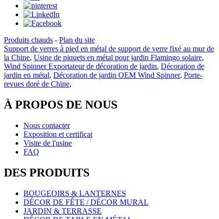
Produits chauds
-
Plan du site
Support de verres à pied en métal de support de verre fixé au mur de
la Chine
,
Usine de piquets en métal pour jardin Flamingo solaire
,
Wind Spinner Exportateur de décoration de jardin
,
Décoration de
jardin en métal
,
Décoration de jardin OEM Wind Spinner
,
Porte-
revues doré de Chine
,
À PROPOS DE NOUS
Nous contacter
Exposition et certificat
Visite de l'usine
FAQ
DES PRODUITS
BOUGEOIRS & LANTERNES
DÉCOR DE FÊTE / DÉCOR MURAL
JARDIN & TERRASSE