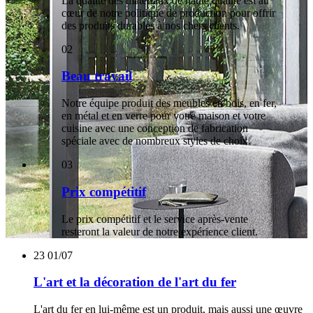
La qualité des matériaux de haute qualité est au
cœur de notre politique de production pour offrir
des produits durables à nos chers clients.
02
Beau travail
Notre équipe produit des meubles en bois, en fer,
en métal et en verre pour votre maison et votre
cuisine avec une conception de fabrication
spéciale avec de nombreux styles de choix.
03
Prix ​​compétitif
Le prix compétitif et le service après-vente
resteront la valeur de notre expérience client.
23
01/07
L'art et la décoration de l'art du fer
L'art du fer en lui-même est un produit, mais aussi une œuvre