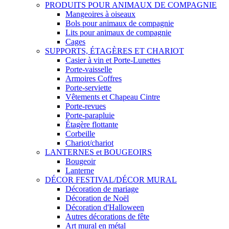
PRODUITS POUR ANIMAUX DE COMPAGNIE
Mangeoires à oiseaux
Bols pour animaux de compagnie
Lits pour animaux de compagnie
Cages
SUPPORTS, ÉTAGÈRES ET CHARIOT
Casier à vin et Porte-Lunettes
Porte-vaisselle
Armoires Coffres
Porte-serviette
Vêtements et Chapeau Cintre
Porte-revues
Porte-parapluie
Étagère flottante
Corbeille
Chariot/chariot
LANTERNES et BOUGEOIRS
Bougeoir
Lanterne
DÉCOR FESTIVAL/DÉCOR MURAL
Décoration de mariage
Décoration de Noël
Décoration d'Halloween
Autres décorations de fête
Art mural en métal