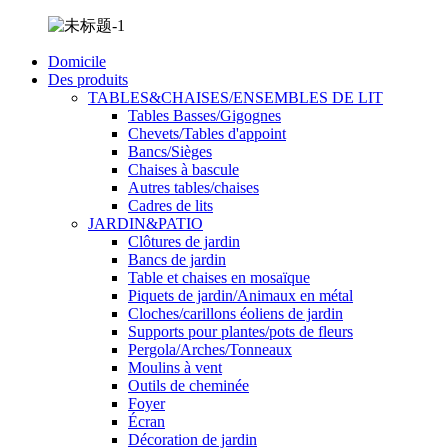
Domicile
Des produits
TABLES&CHAISES/ENSEMBLES DE LIT
Tables Basses/Gigognes
Chevets/Tables d'appoint
Bancs/Sièges
Chaises à bascule
Autres tables/chaises
Cadres de lits
JARDIN&PATIO
Clôtures de jardin
Bancs de jardin
Table et chaises en mosaïque
Piquets de jardin/Animaux en métal
Cloches/carillons éoliens de jardin
Supports pour plantes/pots de fleurs
Pergola/Arches/Tonneaux
Moulins à vent
Outils de cheminée
Foyer
Écran
Décoration de jardin