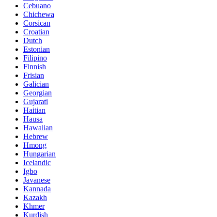
Cebuano
Chichewa
Corsican
Croatian
Dutch
Estonian
Filipino
Finnish
Frisian
Galician
Georgian
Gujarati
Haitian
Hausa
Hawaiian
Hebrew
Hmong
Hungarian
Icelandic
Igbo
Javanese
Kannada
Kazakh
Khmer
Kurdish