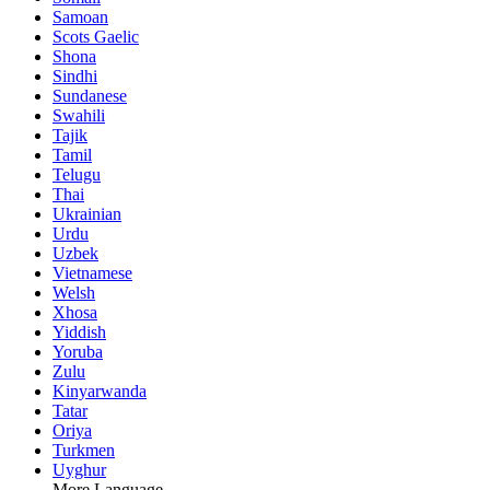
Samoan
Scots Gaelic
Shona
Sindhi
Sundanese
Swahili
Tajik
Tamil
Telugu
Thai
Ukrainian
Urdu
Uzbek
Vietnamese
Welsh
Xhosa
Yiddish
Yoruba
Zulu
Kinyarwanda
Tatar
Oriya
Turkmen
Uyghur
More Language