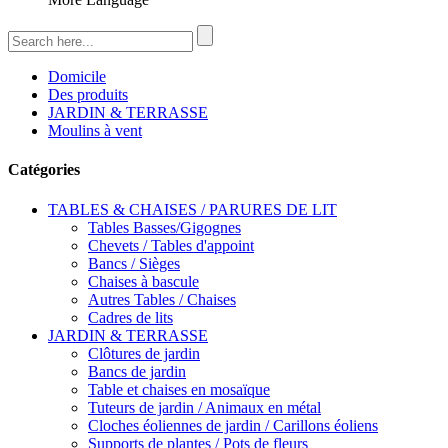
Domicile
Des produits
JARDIN & TERRASSE
Moulins à vent
Catégories
TABLES & CHAISES / PARURES DE LIT
Tables Basses/Gigognes
Chevets / Tables d'appoint
Bancs / Sièges
Chaises à bascule
Autres Tables / Chaises
Cadres de lits
JARDIN & TERRASSE
Clôtures de jardin
Bancs de jardin
Table et chaises en mosaïque
Tuteurs de jardin / Animaux en métal
Cloches éoliennes de jardin / Carillons éoliens
Supports de plantes / Pots de fleurs