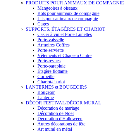
PRODUITS POUR ANIMAUX DE COMPAGNIE
Mangeoires à oiseaux
Bols pour animaux de compagnie
Lits pour animaux de compagnie
Cages
SUPPORTS, ÉTAGÈRES ET CHARIOT
Casier à vin et Porte-Lunettes
Porte-vaisselle
Armoires Coffres
Porte-serviette
Vêtements et Chapeau Cintre
Porte-revues
Porte-parapluie
Étagère flottante
Corbeille
Chariot/chariot
LANTERNES et BOUGEOIRS
Bougeoir
Lanterne
DÉCOR FESTIVAL/DÉCOR MURAL
Décoration de mariage
Décoration de Noël
Décoration d'Halloween
Autres décorations de fête
Art mural en métal