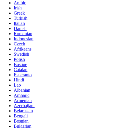
Arabic
Irish
Greek
Turkish
Italian
Danish
Romanian
Indonesian
Czech
Afrikaans
Swedish
Polish
Basque
Catalan
Esperanto
Hindi
Lao
Albanian
Amharic
Armenian
Azerbaijani
Belarusian
Bengali
Bosnian
Bulgarian